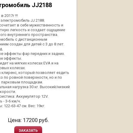
тромобиль JJ2188
в 2017г !!!
 электромобиль JJ 2188.
 сочетает в себе мужественность и
тную легкость и создает ощущение
ого внутреннего пространства.
мобиль с дистанционным
ием создан для детей с 3 до 8 лет.
д.
е эффекты фар передних и задних.
е эффекты.
идет на мягких колесах EVA и на
овых колесах.
 клиренс, который позволяет ездить
ко по ровной поверхности, но и по
, парковым площадкам.
льная нагрузка 30 кг. Высокий/низкий
корости.
ристика: Аккумулятор 12V.
 - 3-6 км/ч.
: 122-63-47 см. Вес: 19кг.
Цена:
17200
руб.
ЗАКАЗАТЬ