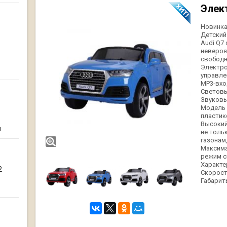
Элек
Новинка 
Детский
Audi Q7
невероя
свободн
Электро
управлен
МР3-вхо
Световы
Звуковы
Модель 
пластик
Высокий
я
не толь
газонам
Максима
режим с
Характе
2
Скорость
Габариты