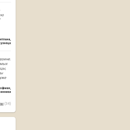
ую
етлана
,
кузнецк
азине.
амых
вцы,
ны
 уже
Кофман
,
синники
вы
(34)