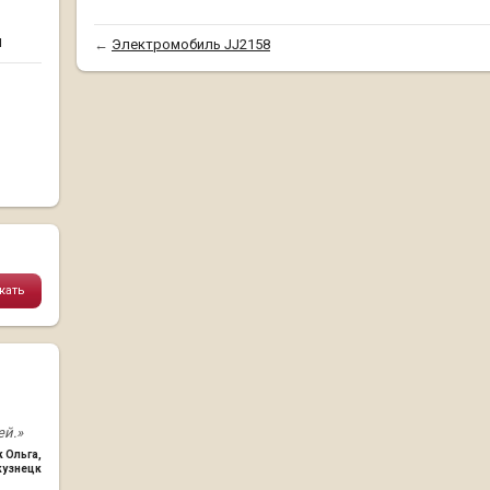
и
←
Электромобиль JJ2158
й.»
к Ольга
,
кузнецк