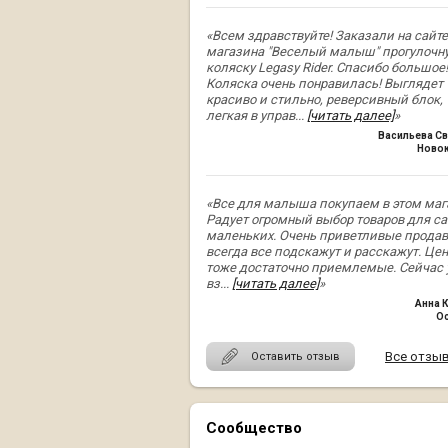
«Всем здравствуйте! Заказали на сайте
магазина "Веселый малыш" прогулочн
коляску Legasy Rider. Спасибо большое!
Коляска очень понравилась! Выглядет
красиво и стильно, реверсивный блок,
легкая в управ
...
[читать далее]
»
Васильева Св
Ново
«Все для малыша покупаем в этом маг
Радует огромный выбор товаров для с
маленьких. Очень приветливые прода
всегда все подскажут и расскажут. Це
тоже достаточно приемлемые. Сейчас
вз
...
[читать далее]
»
Анна 
О
Все отзы
Оставить отзыв
Сообщество