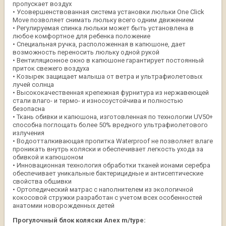
пропускает воздух
• Усовершенствованная система установки люльки One Click
Move позволяет снимать люльку всего одним движением
• Регулируемая спинка люльки может быть установлена в
любое комфортное для ребенка положение
• Специальная ручка, расположенная в капюшоне, дает
возможность переносить люльку одной рукой
• Вентиляционное окно в капюшоне гарантирует постоянный
приток свежего воздуха
• Козырек защищает малыша от ветра и ультрафиолетовых
лучей солнца
• Высококачественная крепежная фурнитура из нержавеющей
стали влаго- и термо- и износоустойчива и полностью
безопасна
• Ткань обивки и капюшона, изготовленная по технологии UV50+
способна поглощать более 50% вредного ультрафиолетового
излучения
• Водоотталкивающая пропитка Waterproof не позволяет влаге
проникать внутрь коляски и обеспечивает легкость ухода за
обивкой и капюшоном
• Инновационная технология обработки тканей ионами серебра
обеспечивает уникальные бактерицидные и антисептические
свойства обшивки
• Ортопедический матрас с наполнителем из экологичной
кокосовой стружки разработан с учетом всех особенностей
анатомии новорожденных детей
Прогулочный блок коляски Anex m/type: