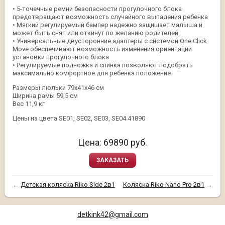
• 5-точечные ремни безопасности прогулочного блока
предотвращают возможность случайного выпадения ребенка
• Мягкий регулируемый бампер надежно защищает малыша и
может быть снят или откинут по желанию родителей
• Универсальные двусторонние адаптеры с системой One Click
Move обеспечивают возможность изменения ориентации
установки прогулочного блока
• Регулируемые подножка и спинка позволяют подобрать
максимально комфортное для ребенка положение
Размеры люльки 79х41х46 см
Ширина рамы 59,5 см
Вес 11,9 кг
Цены на цвета SE01, SE02, SE03, SE04 41890
Цена:
69890
руб.
ЗАКАЗАТЬ
←
Детская коляска Riko Side 2в1
Коляска Riko Nano Pro 2в1
→
detkink42@gmail.com