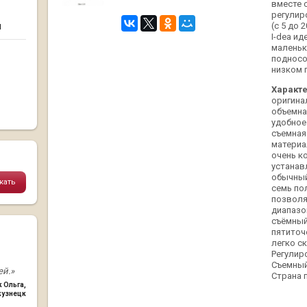
вместе 
регулир
и
(с 5 до 
I-dea и
маленьк
подносо
низком 
Характе
оригина
объемна
удобное
съемная
материа
очень к
устанав
обычный
семь по
позволя
диапазон
съёмный
пятиточ
легко с
Регулир
Съемный
й.»
Страна 
к Ольга
,
кузнецк