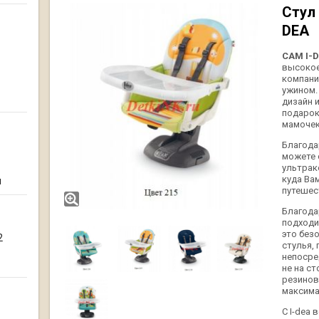
Стул
DEA
CAM I-
высокое
компани
ужином.
дизайн и
подарок
мамочек
Благода
можете 
ультрак
куда Ва
я
путешес
Благода
подходи
это без
2
стулья,
непосред
не на с
резинов
максима
С I-dea 