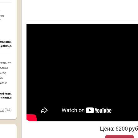
ую
етлана
,
кузнецк
азине.
амых
вцы,
ны
 уже
Кофман
,
синники
вы
(34)
Цена:
6200
руб