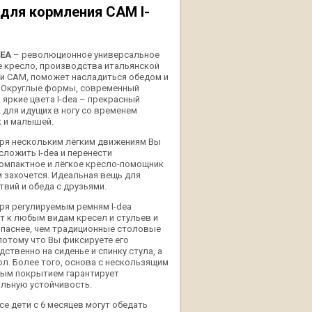
 для кормления CAM I-
DEA
– революционное универсальное
 кресло, производства итальянской
и CAM, поможет насладиться обедом и
 Округлые формы, современный
 яркие цвета I-dea – прекрасный
 для идущих в ногу со временем
 и малышей.
ря нескольким лёгким движениям Вы
сложить I-dea и перенести
омпактное и лёгкое кресло-помощник
м захочется. Идеальная вещь для
твий и обеда с друзьями.
ря регулируемым ремням I-dea
т к любым видам кресел и стульев и
опаснее, чем традиционные столовые
 потому что Вы фиксируете его
ственно на сиденье и спинку стула, а
тол. Более того, основа с нескользящим
ым покрытием гарантирует
льную устойчивость.
все дети с 6 месяцев могут обедать