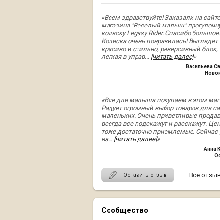
«Всем здравствуйте! Заказали на сайте
магазина "Веселый малыш" прогулочн
коляску Legasy Rider. Спасибо большое!
Коляска очень понравилась! Выглядет
красиво и стильно, реверсивный блок,
легкая в управ
...
[читать далее]
»
Васильева Св
Ново
«Все для малыша покупаем в этом маг
Радует огромный выбор товаров для с
маленьких. Очень приветливые прода
всегда все подскажут и расскажут. Це
тоже достаточно приемлемые. Сейчас
вз
...
[читать далее]
»
Анна 
О
Все отзы
Оставить отзыв
Сообщество