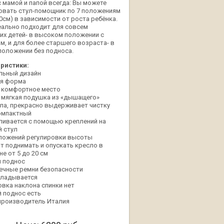
с мамой и папой всегда: Вы можете
овать стул-помощник по 7 положениям
20см) в зависимости от роста ребёнка.
деально подходит для совсем
их детей- в высоком положении с
м, и для более старшего возраста- в
положении без подноса.
ристики:
льный дизайн
я форма
 комфортное место
 мягкая подушка из «дышащего»
ла, прекрасно выдерживает чистку
омпактный
ливается с помощью креплений на
 стул
ложений регулировки высоты
т поднимать и опускать кресло в
е от 5 до 20 см
 поднос
ечные ремни безопасности
кладывается
овка наклона спинки нет
 поднос есть
производитель Италия