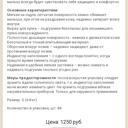
малыш всегда будет чувствовать себя защищено и комфортно.
Основные характеристики:
Мягкая на ощупь сетчатая поверхность нежно обнимает
малыша, при этом не раздражая кожу, надежно запирает влагу
внутри.
Вырез для пупка – подгузники безопасны для незажившего
пупка новорожденного.
Полностью дышащая поверхность - нежная к деликатной коже.
Безопасный и тонкий впитывающий материал.
Сборочки вокруг ножек – надежно защищают даже от
протекания вокруг ножек.
Индикатор наполнения – с одного взгляда понятно, когда
пришло время сменить подгузник.
Надежная и удобная липкая застежка – можно снимать и
надевать подгузник сколько угодно раз.
Меры предосторожности:
после вскрытия упаковку следует
хранить вдали солнечного света, т.к. индикатор наполнения
мочи может изменить цвет. Не хранить подгузники вблизи
нагревательных приборов. Только для наружного применения.
Размер: S (4-8 кг)
Количество в упаковке, шт: 84
Цена:
1250
руб.